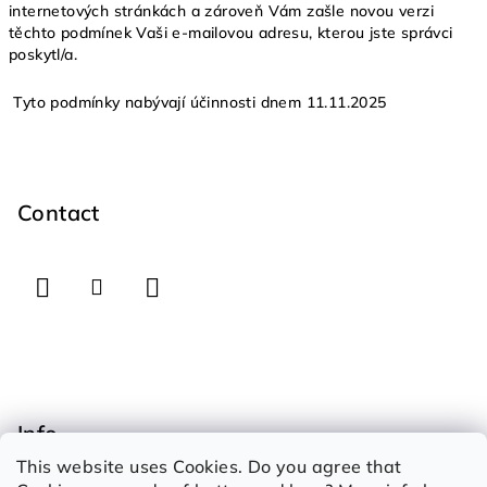
internetových stránkách a zároveň Vám zašle novou verzi
těchto podmínek Vaši e-mailovou adresu, kterou jste správci
poskytl/a.
Tyto podmínky nabývají účinnosti dnem 11.11.2025
F
o
o
Contact
t
e
r
Info
This website uses Cookies. Do you agree that
How to shop