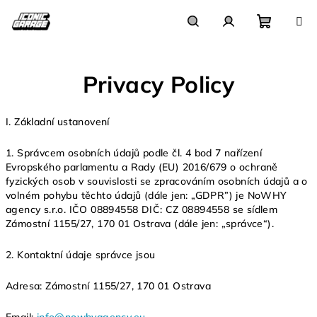
Skip
to
content
Shoppi
Search
Login
Privacy Policy
cart
I.
Základní ustanovení
1. Správcem osobních údajů podle čl. 4 bod 7 nařízení
Evropského parlamentu a Rady (EU) 2016/679 o ochraně
fyzických osob v souvislosti se zpracováním osobních údajů a o
volném pohybu těchto údajů (dále jen: „
GDPR
”) je NoWHY
agency s.r.o. IČO 08894558 DIČ: CZ 08894558 se sídlem
Zámostní 1155/27, 170 01 Ostrava (dále jen: „
správce
“).
2. Kontaktní údaje správce jsou
Adresa: Zámostní 1155/27, 170 01 Ostrava