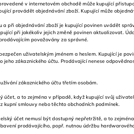
 provedené v internetovém obchodě může kupující přistup
ující provádět objednávání zboží. Kupující může objednáv
tu a při objednávání zboží je kupující povinen uvádět spr
pující při jakékoliv jejich změně povinen aktualizovat. 
u prodávajícím považovány za správné.
abezpečen uživatelským jménem a heslem. Kupující je pov
do jeho zákaznického účtu. Prodávající nenese odpovědnos
yužívání zákaznického účtu třetím osobám.
ý účet, a to zejména v případě, když kupující svůj uživate
i z kupní smlouvy nebo těchto obchodních podmínek.
telský účet nemusí být dostupný nepřetržitě, a to zejmé
avení prodávajícího, popř. nutnou údržbu hardwarového