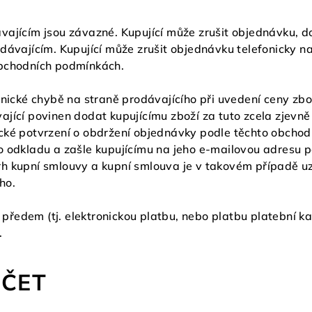
vajícím jsou závazné. Kupující může zrušit objednávku, d
dávajícím. Kupující může zrušit objednávku telefonicky na
obchodních podmínkách.
hnické chybě na straně prodávajícího při uvedení ceny zb
jící povinen dodat kupujícímu zboží za tuto zcela zjevně
cké potvrzení o obdržení objednávky podle těchto obchod
ho odkladu a zašle kupujícímu na jeho e-mailovou adres
h kupní smlouvy a kupní smlouva je v takovém případě uz
ho.
u předem (tj. elektronickou platbu, nebo platbu platební ka
.
ÚČET