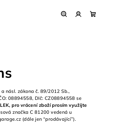
Search
Login
Shopping
cart
ns
a násl. zákona č. 89/2012 Sb.,
IČO: 08894558, DIč: CZ08894558 se
 pro vrácení zboží prosím využijte
pisová značka C 81200 vedená u
rage.cz (dále jen “prodávající”).