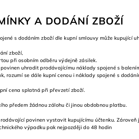
MÍNKY A DODÁNÍ ZBOŽÍ
ojené s dodáním zboží dle kupní smlouvy může kupující uh
ání zboží,
rtou při osobním odběru výdejně zásilek.
í povinen uhradit prodávajícímu náklady spojené s balen
ak, rozumí se dále kupní cenou i náklady spojené s dodání
pní cena splatná při převzetí zboží.
cího předem žádnou zálohu či jinou obdobnou platbu.
prodávající povinen vystavit kupujícímu účtenku. Zároveň 
echnického výpadku pak nejpozději do 48 hodin