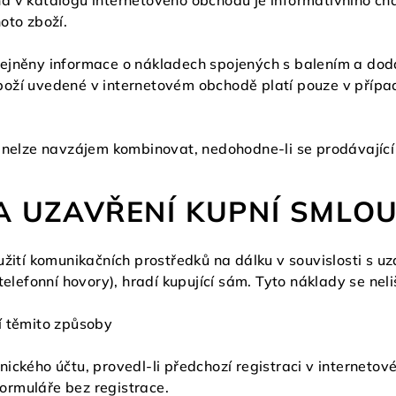
á v katalogu internetového obchodu je informativního cha
oto zboží.
ejněny informace o nákladech spojených s balením a dod
oží uvedené v internetovém obchodě platí pouze v případ
 nelze navzájem kombinovat, nedohodne-li se prodávající 
 A UZAVŘENÍ KUPNÍ SMLO
užití komunikačních prostředků na dálku v souvislosti s 
telefonní hovory), hradí kupující sám. Tyto náklady se neli
í těmito způsoby
ického účtu, provedl-li předchozí registraci v interneto
rmuláře bez registrace.