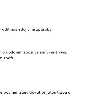
radit následujícími způsoby
ím a dodáním zboží ve smluvené výši.
m zboží.
je povinen zaevidovat přijatou tržbu u