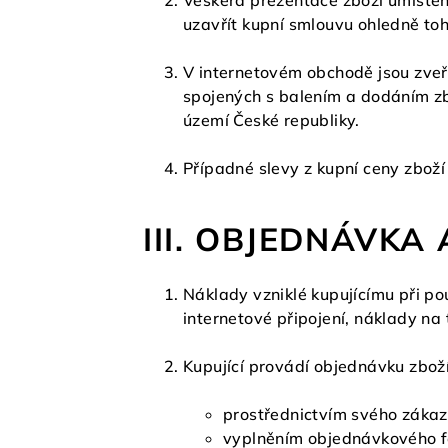
Veškerá prezentace zboží umístěn
uzavřít kupní smlouvu ohledně toh
V internetovém obchodě jsou zveř
spojených s balením a dodáním zb
území České republiky.
Případné slevy z kupní ceny zboží
III. OBJEDNÁVKA
Náklady vzniklé kupujícímu při po
internetové připojení, náklady na 
Kupující provádí objednávku zbož
prostřednictvím svého zákazn
vyplněním objednávkového fo