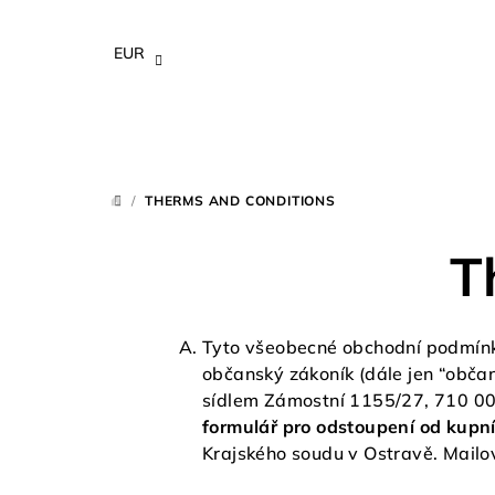
Skip
to
EUR
content
/
THERMS AND CONDITIONS
HOME
T
Tyto všeobecné obchodní podmínky
občanský zákoník (dále jen “obča
sídlem Zámostní 1155/27, 710 0
formulář pro odstoupení od kupn
Krajského soudu v Ostravě. Mail