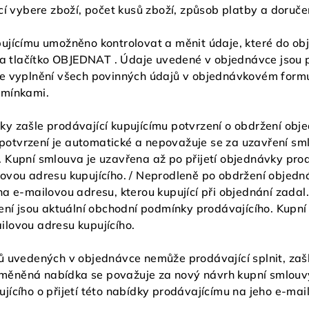
cí vybere zboží, počet kusů zboží, způsob platby a doruče
ujícímu umožněno kontrolovat a měnit údaje, které do ob
 na tlačítko OBJEDNAT . Údaje uvedené v objednávce jsou
e vyplnění všech povinných údajů v objednávkovém formulá
dmínkami.
y zašle prodávající kupujícímu potvrzení o obdržení obj
 potvrzení je automatické a nepovažuje se za uzavření sml
 Kupní smlouva je uzavřena až po přijetí objednávky prod
ovou adresu kupujícího. / Neprodleně po obdržení objedná
a e-mailovou adresu, kterou kupující při objednání zadal
zení jsou aktuální obchodní podmínky prodávajícího. Kupn
lovou adresu kupujícího.
ů uvedených v objednávce nemůže prodávající splnit, zaš
ěněná nabídka se považuje za nový návrh kupní smlouvy
jícího o přijetí této nabídky prodávajícímu na jeho e-ma