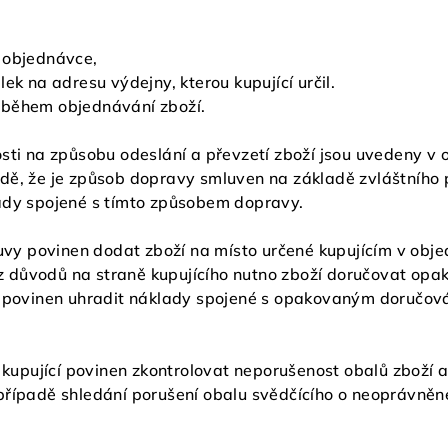
 objednávce,
ek na adresu výdejny, kterou kupující určil.
 během objednávání zboží.
sti na způsobu odeslání a převzetí zboží jsou uvedeny v 
dě, že je způsob dopravy smluven na základě zvláštního p
ady spojené s tímto způsobem dopravy.
ouvy povinen dodat zboží na místo určené kupujícím v objed
e z důvodů na straně kupujícího nutno zboží doručovat o
í povinen uhradit náklady spojené s opakovaným doručová
e kupující povinen zkontrolovat neporušenost obalů zboží 
případě shledání porušení obalu svědčícího o neoprávněné