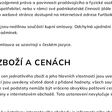
vzájemná práva a povinnosti prodávajícího a fyzické oso
spotřebitel, nebo v rámci své podnikatelské činnosti (dále 
 webové stránce dostupné na internetové adrese furtbo
sou nedílnou součástí kupní smlouvy. Odchylná ujednání 
podmínek.
mlouva se uzavírají v českém jazyce.
 ZBOŽÍ A CENÁCH
 cen jednotlivého zboží a jeho hlavních vlastností jsou uv
í jsou uvedeny včetně daně z přidané hodnoty, všech souv
í ze své podstaty nemůže být vráceno obvyklou poštovní ces
ány v internetovém obchodě. Toto ustanovení nevylučuje s