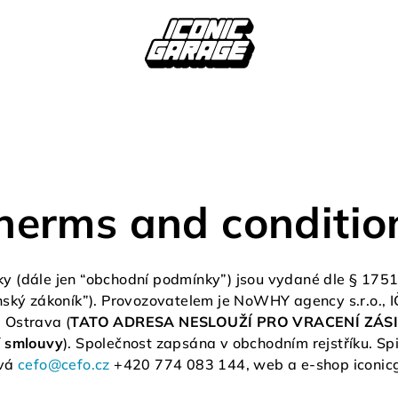
herms and conditio
 (dále jen “obchodní podmínky”) jsou vydané dle § 1751 
nský zákoník”). Provozovatelem je
NoWHY agency s.r.o.
, 
0 Ostrava
(
TATO ADRESA NESLOUŽÍ PRO VRACENÍ ZÁSILEK,
í smlouvy
)
. Společnost zapsána v obchodním rejstříku. S
ová
cefo@cefo.cz
+420 774 083 144, web a e-shop iconicga