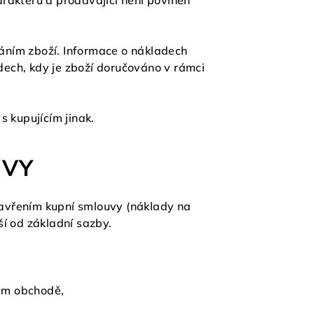
rakteru a prodávající není povinen
áním zboží. Informace o nákladech
ech, kdy je zboží doručováno v rámci
s kupujícím jinak.
UVY
uzavřením kupní smlouvy (náklady na
ší od základní sazby.
vém obchodě,